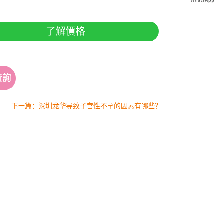
了解價格
下一篇：深圳龙华导致子宫性不孕的因素有哪些？