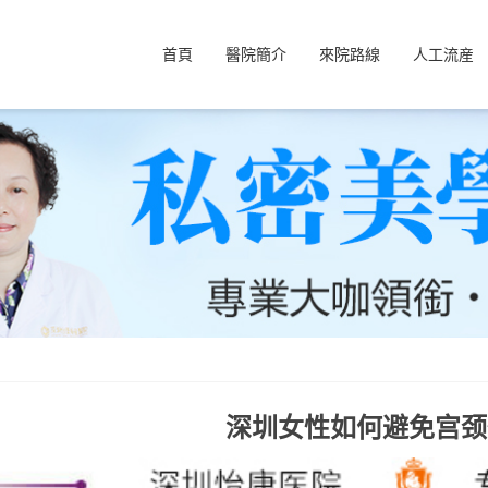
首頁
醫院簡介
來院路線
人工流産
深圳女性如何避免宫颈