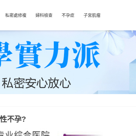
私密處修複
婦科檢查
不孕症
子宮肌瘤
性不孕?