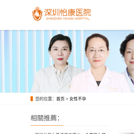
您的位置：
首页
>
女性不孕
相關推薦：