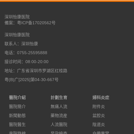
深圳怡康医院
備案：
粤ICP备17020562号
深圳怡康医院
联系人：深圳怡康
电话：0755-25595888
接诊时间：08:00-20:00
地址：广东省深圳市罗湖区红桂路
粤(B)广[2025]第04-30-667号
醫院介紹
計劃生育
婦科炎症
醫院簡介
無痛人流
附件炎
新聞動態
藥物流産
盆腔炎
醫院醫生
人流醫院
陰道炎
來院路線
早孕檢查
白帶異常