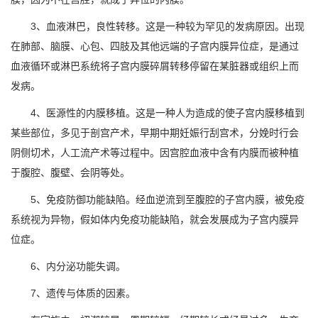
3、血液淋巴，良性转移。这是一种较为罕见的发病原因。出现
在肺部、脑膜、心包、四肢及其他远端的子宫内膜异位症，是通过
血液循环或淋巴系统将子宫内膜碎屑转移停留在某脏器或组织上而
发病。
4、医源性的内膜移植。这是一种人为造成的使子宫内膜移植到
某些部位，多见于剖宫产术，早期中期妊娠行刮宫术，分娩时行会
阴侧切术，人工流产术等过程中。因宫腔血液中含有内膜而被种植
于腹腔、腹壁、会阴等处。
5、免疫防御功能缺陷。经血逆流到至腹腔的子宫内膜，被免疫
系统视为异物，假如体内免疫功能缺陷，就会发展成为子宫内膜异
位症。
6、内分泌功能失调。
7、遗传与体质的因素。