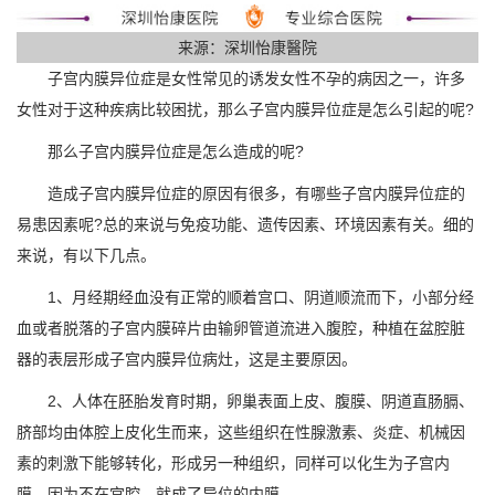
来源：深圳怡康醫院
子宫内膜异位症是女性常见的诱发女性不孕的病因之一，许多
女性对于这种疾病比较困扰，那么子宫内膜异位症是怎么引起的呢?
那么子宫内膜异位症是怎么造成的呢?
造成子宫内膜异位症的原因有很多，有哪些子宫内膜异位症的
易患因素呢?总的来说与免疫功能、遗传因素、环境因素有关。细的
来说，有以下几点。
1、月经期经血没有正常的顺着宫口、阴道顺流而下，小部分经
血或者脱落的子宫内膜碎片由输卵管道流进入腹腔，种植在盆腔脏
器的表层形成子宫内膜异位病灶，这是主要原因。
2、人体在胚胎发育时期，卵巢表面上皮、腹膜、阴道直肠膈、
脐部均由体腔上皮化生而来，这些组织在性腺激素、炎症、机械因
素的刺激下能够转化，形成另一种组织，同样可以化生为子宫内
膜，因为不在宫腔，就成了异位的内膜。