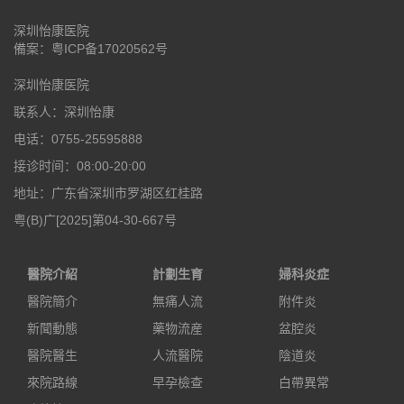
深圳怡康医院
備案：
粤ICP备17020562号
深圳怡康医院
联系人：深圳怡康
电话：0755-25595888
接诊时间：08:00-20:00
地址：广东省深圳市罗湖区红桂路
粤(B)广[2025]第04-30-667号
醫院介紹
計劃生育
婦科炎症
醫院簡介
無痛人流
附件炎
新聞動態
藥物流産
盆腔炎
醫院醫生
人流醫院
陰道炎
來院路線
早孕檢查
白帶異常