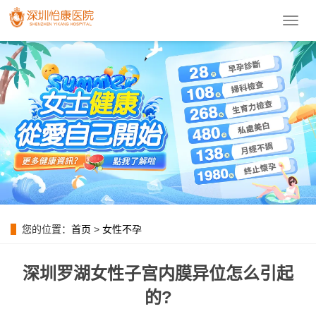
導
航
菜
單
您的位置：
首页
>
女性不孕
深圳罗湖女性子宫内膜异位怎么引起
的?