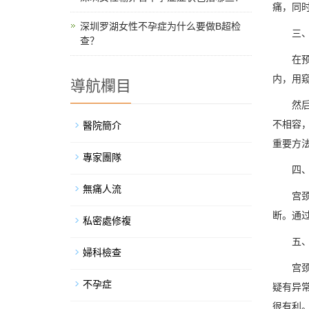
痛，同
深圳罗湖女性不孕症为什么要做B超检
三、性
查？
在预测的
内，用
導航欄目
然后吸
不相容
醫院簡介
重要方
專家團隊
四、
無痛人流
宫颈性
断。通
私密處修複
五、
婦科檢查
宫颈性
不孕症
疑有异
很有利