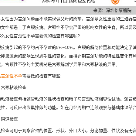
来源：深圳怡康醫院
性因为宫颈问题而不能实现做父母的愿望，宫颈是女性重要的生殖器官
的女性都患上了宫颈疾病。宫颈性不孕会严重的影响女性的生育，所以要
那么女性宫颈性不孕需要做的检查有哪些呢?
病引起的不孕约占不孕症的5%~10%。宫颈的解剖位置和功能决定了
受卵巢激素的影响呈现周期性的变化，而排卵期宫颈功能的特征性变化有
能，宫颈性不孕的主要机制是宫颈解剖学异常和宫颈粘液的异常。
性宫颈性不孕
需要做的检查有哪些
颈粘液检查
液检查包括颈管粘液的性状检查和精子与宫颈粘液相容性试验。颈管粘
展性，可反应出卵巢排卵的功能。如在月经周期中连续观察与基础体温结
阴道检查
查可用于观察宫颈的位置、形状、外口大小，分泌物量、性状及有无宫