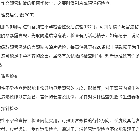
时作宫颈管粘液的细菌学检查，必要时做刮片或阴道镜检查。
交后试验(PCT)
排卵期进行宫颈性不孕检查性交后试验(PCT)，可判断精子与宫颈粘液之
窥阴器暴露宫颈，先取阴道后穹窿液，检查有无活动精子，如有精子，说
取颈管深处的宫颈粘液涂片镜检，每高倍视野有20条以上活动精子为正
，这可能是不孕不育的原因。虽然有关试验的检查时间，判断标准还有许多
法。
造影检查
不孕检查造影能非常好地显示颈管的长度、形状等，对于颈管内赘生物
过造影还能测定颈管、宫体的长度及比例，尤其对探针检查失败的生殖器
探针检查
不孕检查探针检查简便实用，可探测宫颈管的行径方向、长度及其与宫
常者，应考虑进一步作造影检查。通过子宫输卵管造影检查不仅能发现子
。