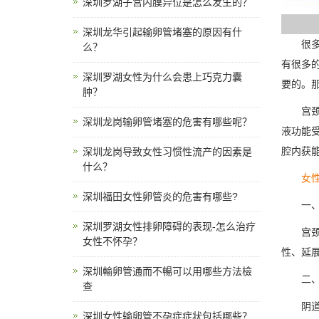
深圳罗湖子宫内膜异位是怎么发生的？
深圳龙华引起输卵管堵塞的原因有什
很多女
么？
有很多
深圳罗湖女性为什么会患上巧克力囊
要的。
肿？
宫颈疾
深圳龙岗输卵管堵塞的危害有哪些呢？
液功能
腔内获
深圳龙岗导致女性习惯性流产的因素是
什么？
女
深圳福田女性卵管炎的危害有哪些?
一、宫
深圳罗湖女性排卵障碍的表现-怎么治疗
宫颈粘
女性不怀孕？
性、延
深圳輸卵管通而不暢可以用哪些方法檢
二、
查
阴道检
深圳女性输卵管不孕症症状包括哪些？