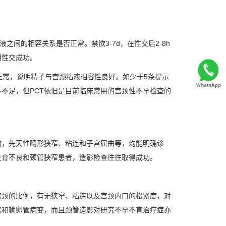
间的相容关系是否正常。禁欲3-7d，在性交后2-8h
明性交成功。
常，说明精子与宫颈粘液相容性良好。如少于5条提示
不足，但PCT依旧是目前临床常用的宫颈性不孕检查的
，先天性畸形狭窄、粘连和子宫屈曲等，均能明确诊
发育不良和颈管狭窄患者，造影检查往往取得成功。
颈的比例，有无狭窄、粘连以及宫颈内口的松紧度，对
宫和输卵管病变，而且颈管造影对研究不孕不育治疗症亦