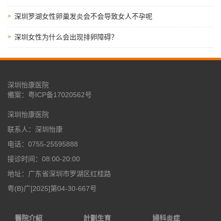
深圳罗湖女性卵巢发炎会不会导致女人不孕呢
深圳女性为什么会出现排卵障碍？
深圳怡康医院
備案：
粤ICP备17020562号
深圳怡康医院
联系人：深圳怡康
电话：0755-25595888
接诊时间：08:00-20:00
地址：广东省深圳市罗湖区红桂路
粤(B)广[2025]第04-30-667号
醫院介紹
計劃生育
婦科炎症