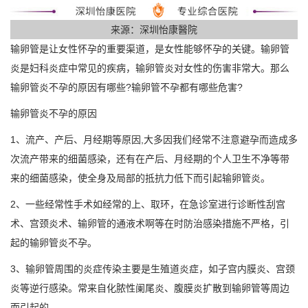
来源：深圳怡康醫院
输卵管是让女性怀孕的重要渠道，是女性能够怀孕的关键。输卵管
炎是妇科炎症中常见的疾病，输卵管炎对女性的伤害非常大。那么
输卵管炎不孕的原因有哪些?输卵管不孕都有哪些危害?
输卵管炎不孕的原因
1、流产、产后、月经期等原因,大多因我们经常不注意避孕而造成多
次流产带来的细菌感染，还有在产后、月经期的个人卫生不净等带
来的细菌感染，使全身及局部的抵抗力低下而引起输卵管炎。
2、一些经常性手术如经常的上、取环，在急诊室进行诊断性刮宫
术、宫颈炎术、输卵管的通液术啊等在时防治感染措施不严格，引
起的输卵管炎不孕。
3、输卵管周围的炎症传染主要是生殖道炎症，如子宫内膜炎、宫颈
炎等逆行感染。常来自化脓性阑尾炎、腹膜炎扩散到输卵管等周边
而引起的。