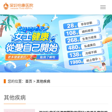
導
航
菜
單
您的位置：
首页
>
其他疾病
其他疾病