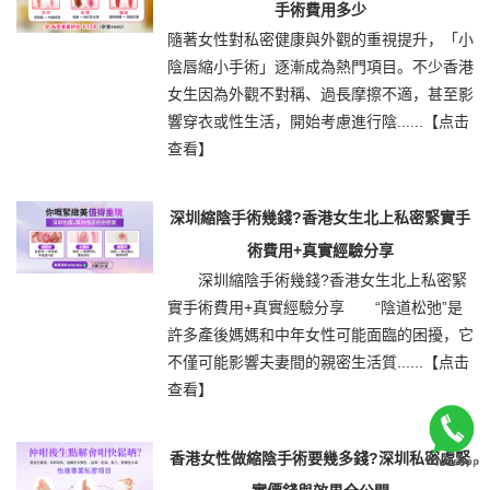
手術費用多少
隨著女性對私密健康與外觀的重視提升，「小
陰唇縮小手術」逐漸成為熱門項目。不少香港
女生因為外觀不對稱、過長摩擦不適，甚至影
響穿衣或性生活，開始考慮進行陰......
【点击
查看】
深圳縮陰手術幾錢?香港女生北上私密緊實手
術費用+真實經驗分享
深圳縮陰手術幾錢?香港女生北上私密緊
實手術費用+真實經驗分享 “陰道松弛”是
許多產後媽媽和中年女性可能面臨的困擾，它
不僅可能影響夫妻間的親密生活質......
【点击
查看】
香港女性做縮陰手術要幾多錢?深圳私密處緊