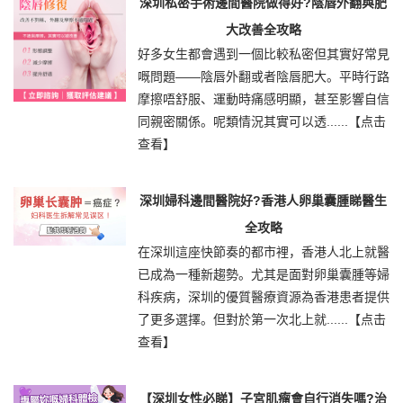
深圳私密手術邊間醫院做得好?陰唇外翻與肥
大改善全攻略
好多女生都會遇到一個比較私密但其實好常見
嘅問題——陰唇外翻或者陰唇肥大。平時行路
摩擦唔舒服、運動時痛感明顯，甚至影響自信
同親密關係。呢類情況其實可以透......
【点击
查看】
深圳婦科邊間醫院好?香港人卵巢囊腫睇醫生
全攻略
在深圳這座快節奏的都市裡，香港人北上就醫
已成為一種新趨勢。尤其是面對卵巢囊腫等婦
科疾病，深圳的優質醫療資源為香港患者提供
了更多選擇。但對於第一次北上就......
【点击
查看】
【深圳女性必睇】子宮肌瘤會自行消失嗎?治