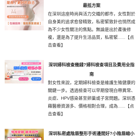
最抵方案
在深圳這座時尚與活力交織的都市，女性對於
自身美的追求愈發精致，私密緊致針也悄然成
為不少女性關注的焦點。無論是出於產後修
複，還是為了提升生活品質，私密緊......
【点
击查看】
深圳婦科檢查幾錢?婦科檢查項目及費用全指
南
對女性來說，定期婦科檢查是維護生殖健康的
關鍵一步。透過檢查可以早期發現白帶異常、
炎症、HPV感染甚至卵巢或子宮問題。深圳憑
藉醫療資源多、價格相對合理，成為......
【点
击查看】
深圳私密處陰唇整形手術邊間好?小陰唇縮小