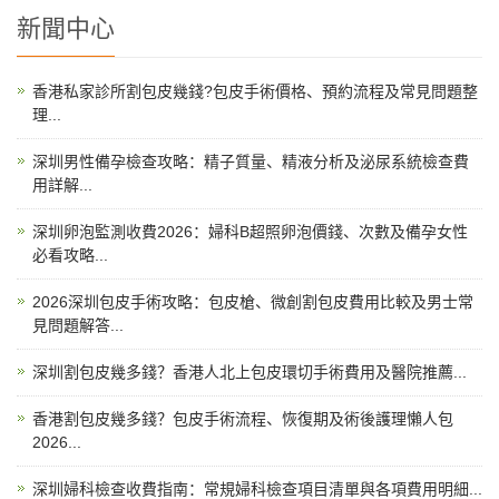
新聞中心
香港私家診所割包皮幾錢?包皮手術價格、預約流程及常見問題整
理...
深圳男性備孕檢查攻略：精子質量、精液分析及泌尿系統檢查費
用詳解...
深圳卵泡監測收費2026：婦科B超照卵泡價錢、次數及備孕女性
必看攻略...
2026深圳包皮手術攻略：包皮槍、微創割包皮費用比較及男士常
見問題解答...
深圳割包皮幾多錢？香港人北上包皮環切手術費用及醫院推薦...
香港割包皮幾多錢？包皮手術流程、恢復期及術後護理懶人包
2026...
深圳婦科檢查收費指南：常規婦科檢查項目清單與各項費用明細...