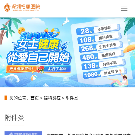
導
航
菜
單
您的位置：
首页
>
婦科炎症
>
附件炎
附件炎