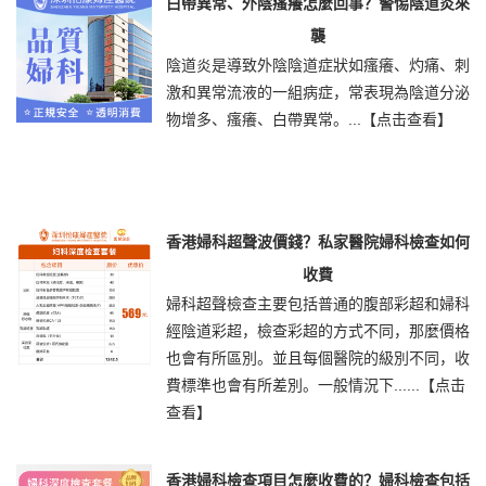
白帶異常、外陰瘙癢怎麼回事？警惕陰道炎來
襲
陰道炎是導致外陰陰道症狀如瘙癢、灼痛、刺
激和異常流液的一組病症，常表現為陰道分泌
物增多、瘙癢、白帶異常。...
【点击查看】
香港婦科超聲波價錢？私家醫院婦科檢查如何
收費
婦科超聲檢查主要包括普通的腹部彩超和婦科
經陰道彩超，檢查彩超的方式不同，那麼價格
也會有所區別。並且每個醫院的級別不同，收
費標準也會有所差別。一般情況下......
【点击
查看】
香港婦科檢查項目怎麼收費的？婦科檢查包括