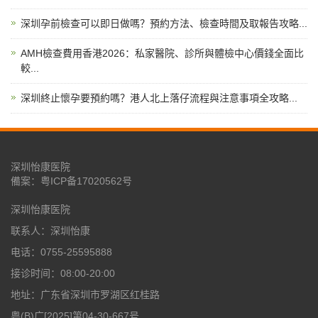
深圳孕前檢查可以即日做嗎？預約方法、檢查時間及取報告攻略...
AMH檢查費用香港2026：私家醫院、診所與體檢中心價錢全面比
較...
深圳終止懷孕要預約嗎？港人北上落仔流程與注意事項全攻略...
深圳怡康医院
備案：
粤ICP备17020562号
深圳怡康医院
联系人：深圳怡康
电话：0755-25595888
接诊时间：08:00-20:00
地址：广东省深圳市罗湖区红桂路
粤(B)广[2025]第04-30-667号