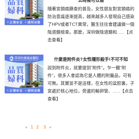
么時候可以做
隨著宮頸癌篩查的普及，女性朋友對宮頸癌的
防治意識逐漸提高，越來越多人發現自己感染
了HPV或者TCT異常，醫生往往會建議做一個
陰道鏡檢查。那麼，深圳做陰道鏡和......
【点
击查看】
什麼是附件炎?女性隱形殺手!不可不知
說到附件炎，就要提到“附件”。乍一聽“附
件”，很多人會認為它是人體的附屬品，可有
可無。其實並不是這樣，在女性的盆腔裏，子
宮處於核心地位，旁邊的輸卵管、......
【点击
查看】
«
1
2
3
»