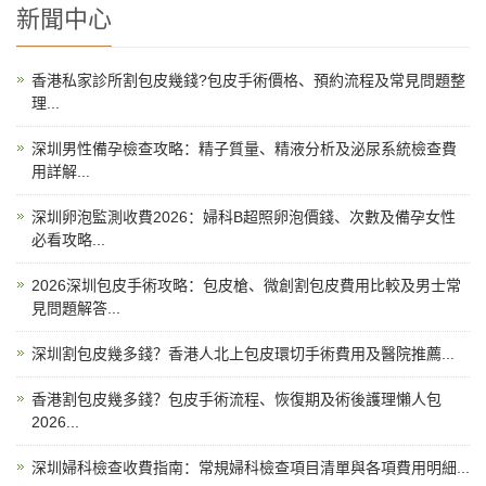
新聞中心
香港私家診所割包皮幾錢?包皮手術價格、預約流程及常見問題整
理...
深圳男性備孕檢查攻略：精子質量、精液分析及泌尿系統檢查費
用詳解...
深圳卵泡監測收費2026：婦科B超照卵泡價錢、次數及備孕女性
必看攻略...
2026深圳包皮手術攻略：包皮槍、微創割包皮費用比較及男士常
見問題解答...
深圳割包皮幾多錢？香港人北上包皮環切手術費用及醫院推薦...
香港割包皮幾多錢？包皮手術流程、恢復期及術後護理懶人包
2026...
深圳婦科檢查收費指南：常規婦科檢查項目清單與各項費用明細...