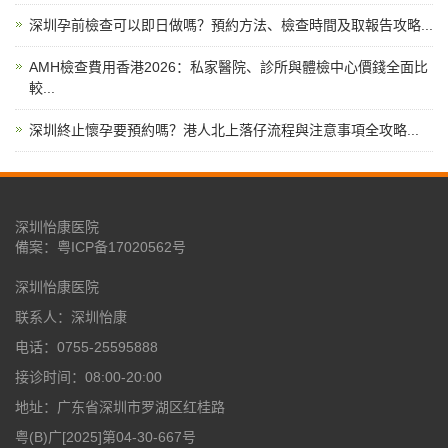
深圳孕前檢查可以即日做嗎？預約方法、檢查時間及取報告攻略...
AMH檢查費用香港2026：私家醫院、診所與體檢中心價錢全面比
較...
深圳終止懷孕要預約嗎？港人北上落仔流程與注意事項全攻略...
深圳怡康医院
備案：
粤ICP备17020562号
深圳怡康医院
联系人：深圳怡康
电话：0755-25595888
接诊时间：08:00-20:00
地址：广东省深圳市罗湖区红桂路
粤(B)广[2025]第04-30-667号