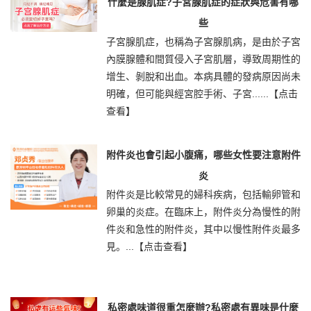
什麼是腺肌症?子宮腺肌症的症狀與危害有哪
些
子宮腺肌症，也稱為子宮腺肌病，是由於子宮
內膜腺體和間質侵入子宮肌層，導致周期性的
增生、剝脫和出血。本病具體的發病原因尚未
明確，但可能與經宮腔手術、子宮......
【点击
查看】
附件炎也會引起小腹痛，哪些女性要注意附件
炎
附件炎是比較常見的婦科疾病，包括輸卵管和
卵巢的炎症。在臨床上，附件炎分為慢性的附
件炎和急性的附件炎，其中以慢性附件炎最多
見。...
【点击查看】
私密處味道很重怎麼辦?私密處有異味是什麼