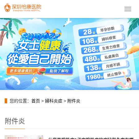
導
航
菜
單
您的位置：
首页
>
婦科炎症
>
附件炎
附件炎