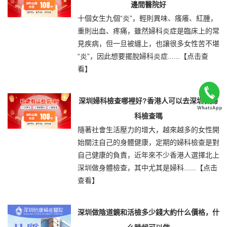
邊間醫院好
十個女生九個“炎”，輕則異味、瘙癢、紅腫，
重則出血、疼痛，雖然婦科炎症是臨床上的常
見疾病，但一旦被纏上，也讓很多女性苦不堪
“炎”，因此想要擺脫婦科炎症......
【点击查
看】
深圳婦科檢查哪裡好?香港人可以去深圳做婦
科檢查嗎
隨著社會生活壓力的增大，越來越多的女性開
始關注自己的身體健康，定期的婦科檢查是對
自己健康的負責，近年來不少香港人選擇北上
深圳做身體檢查，其中尤其是婦科......
【点击
查看】
深圳做陰道鏡和活檢多少錢大約什么價格，什