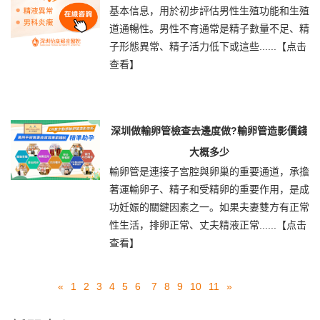
基本信息，用於初步評估男性生殖功能和生殖
道通暢性。男性不育通常是精子數量不足、精
子形態異常、精子活力低下或這些......
【点击
查看】
深圳做輸卵管檢查去邊度做?輸卵管造影價錢
大概多少
輸卵管是連接子宮腔與卵巢的重要通道，承擔
著運輸卵子、精子和受精卵的重要作用，是成
功妊娠的關鍵因素之一。如果夫妻雙方有正常
性生活，排卵正常、丈夫精液正常......
【点击
查看】
«
1
2
3
4
5
6
7
8
9
10
11
»