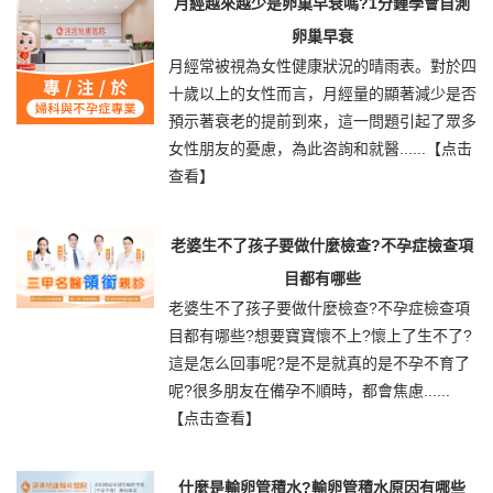
月經越來越少是卵巢早衰嗎?1分鍾學會自測
卵巢早衰
月經常被視為女性健康狀況的晴雨表。對於四
十歲以上的女性而言，月經量的顯著減少是否
預示著衰老的提前到來，這一問題引起了眾多
女性朋友的憂慮，為此咨詢和就醫......
【点击
查看】
老婆生不了孩子要做什麼檢查?不孕症檢查項
目都有哪些
老婆生不了孩子要做什麼檢查?不孕症檢查項
目都有哪些?想要寶寶懷不上?懷上了生不了?
這是怎么回事呢?是不是就真的是不孕不育了
呢?很多朋友在備孕不順時，都會焦慮......
【点击查看】
什麼是輸卵管積水?輸卵管積水原因有哪些