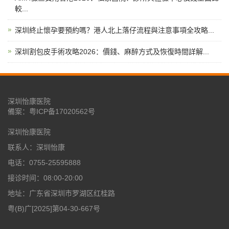
較...
深圳終止懷孕要預約嗎？港人北上落仔流程與注意事項全攻略...
深圳割包皮手術攻略2026：價錢、麻醉方式及恢復時間詳解...
深圳怡康医院
備案：
粤ICP备17020562号
深圳怡康医院
联系人：深圳怡康
电话：0755-25595888
接诊时间：08:00-20:00
地址：广东省深圳市罗湖区红桂路
粤(B)广[2025]第04-30-667号