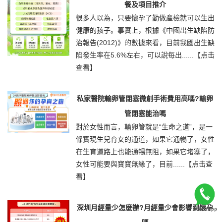
餐及項目推介
很多人以為，只要懷孕了勤做產檢就可以生出
健康的孩子。事實上，根據《中國出生缺陷防
治報告(2012)》的數據來看，目前我國出生缺
陷發生率在5.6%左右，可以說每出......
【点击
查看】
私家醫院輸卵管閉塞微創手術費用高嗎?輸卵
管閉塞能治嗎
對於女性而言，輸卵管就是“生命之道”，是一
條實現生兒育女的通道，如果它通暢了，女性
在生育道路上也能通暢無阻，如果它堵塞了，
女性可能要與寶寶無緣了，目前......
【点击查
看】
深圳月經量少怎麼辦?月經量少會影響到懷孕