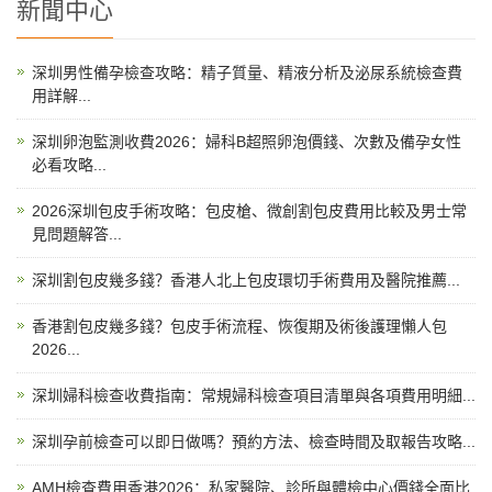
新聞中心
深圳男性備孕檢查攻略：精子質量、精液分析及泌尿系統檢查費
用詳解...
深圳卵泡監測收費2026：婦科B超照卵泡價錢、次數及備孕女性
必看攻略...
2026深圳包皮手術攻略：包皮槍、微創割包皮費用比較及男士常
見問題解答...
深圳割包皮幾多錢？香港人北上包皮環切手術費用及醫院推薦...
香港割包皮幾多錢？包皮手術流程、恢復期及術後護理懶人包
2026...
深圳婦科檢查收費指南：常規婦科檢查項目清單與各項費用明細...
深圳孕前檢查可以即日做嗎？預約方法、檢查時間及取報告攻略...
AMH檢查費用香港2026：私家醫院、診所與體檢中心價錢全面比