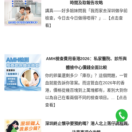
時間及取報告攻略
講真——好多姐妹問我「我而家去深圳做孕前
檢查，今日去今日做得唔得？」...
【点击查
看】
AMH檢查費用香港2026：私家醫院、診所與
體檢中心價錢全面比較
你的卵巢還剩多少「庫存」？這個問題，一管
血就能告訴你答案。而這管血在2026年的香
港，價格從幾百塊到上萬塊都有，差別大到你
以為自己在看兩個不同的檢查項目。...
【点击
查看】
深圳終止懷孕要預約嗎？港人北上落仔流程與