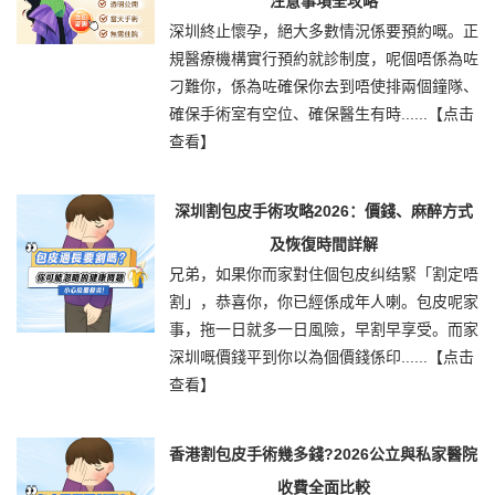
注意事項全攻略
深圳終止懷孕，絕大多數情況係要預約嘅。正
規醫療機構實行預約就診制度，呢個唔係為咗
刁難你，係為咗確保你去到唔使排兩個鐘隊、
確保手術室有空位、確保醫生有時......
【点击
查看】
深圳割包皮手術攻略2026：價錢、麻醉方式
及恢復時間詳解
兄弟，如果你而家對住個包皮纠结緊「割定唔
割」，恭喜你，你已經係成年人喇。包皮呢家
事，拖一日就多一日風險，早割早享受。而家
深圳嘅價錢平到你以為個價錢係印......
【点击
查看】
香港割包皮手術幾多錢?2026公立與私家醫院
收費全面比較