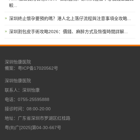
較...
深圳終止懷孕要預約嗎？港人北上落仔流程與注意事項全攻略...
深圳割包皮手術攻略2026：價錢、麻醉方式及恢復時間詳解...
深圳怡康医院
備案：
粤ICP备17020562号
深圳怡康医院
联系人：深圳怡康
电话：0755-25595888
接诊时间：08:00-20:00
地址：广东省深圳市罗湖区红桂路
粤(B)广[2025]第04-30-667号