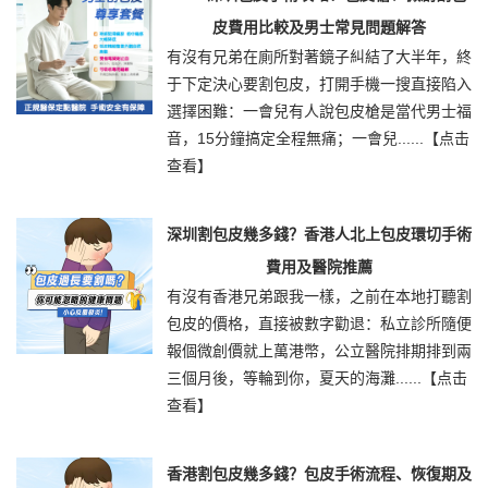
皮費用比較及男士常見問題解答
有沒有兄弟在廁所對著鏡子糾結了大半年，終
于下定決心要割包皮，打開手機一搜直接陷入
選擇困難：一會兒有人說包皮槍是當代男士福
音，15分鐘搞定全程無痛；一會兒......
【点击
查看】
深圳割包皮幾多錢？香港人北上包皮環切手術
費用及醫院推薦
有沒有香港兄弟跟我一樣，之前在本地打聽割
包皮的價格，直接被數字勸退：私立診所隨便
報個微創價就上萬港幣，公立醫院排期排到兩
三個月後，等輪到你，夏天的海灘......
【点击
查看】
香港割包皮幾多錢？包皮手術流程、恢復期及