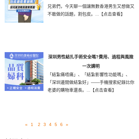
兄弟們，今天聊一個讓無數香港男生又想做又
不敢做的話題，割包皮。...
【点击查看】
深圳男性結扎手術安全嗎?費用、過程與風險
一次講明
「結紮痛唔痛」、「結紮影響性功能嗎」、
「深圳邊間做結紮好」——手機搜索紀錄比你
老婆的購物車還長。...
【点击查看】
«
1
2
3
4
5
6
»