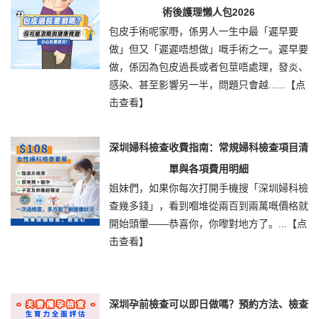
術後護理懶人包2026
包皮手術呢家嘢，係男人一生中最「遲早要
做」但又「遲遲唔想做」嘅手術之一。遲早要
做，係因為包皮過長或者包莖唔處理，發炎、
感染、甚至影響另一半，問題只會越......
【点
击查看】
深圳婦科檢查收費指南：常規婦科檢查項目清
單與各項費用明細
姐妹們，如果你每次打開手機搜「深圳婦科檢
查幾多錢」，看到嗰堆從兩百到兩萬嘅價格就
開始頭暈——恭喜你，你嚟對地方了。...
【点
击查看】
深圳孕前檢查可以即日做嗎？預約方法、檢查