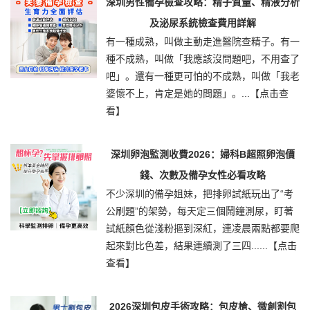
深圳男性備孕檢查攻略：精子質量、精液分析
及泌尿系統檢查費用詳解
有一種成熟，叫做主動走進醫院查精子。有一
種不成熟，叫做「我應該沒問題吧，不用查了
吧」。還有一種更可怕的不成熟，叫做「我老
婆懷不上，肯定是她的問題」。...
【点击查
看】
深圳卵泡監測收費2026：婦科B超照卵泡價
錢、次數及備孕女性必看攻略
不少深圳的備孕姐妹，把排卵試紙玩出了“考
公刷題”的架勢，每天定三個鬧鐘測尿，盯著
試紙顏色從淺粉摳到深紅，連凌晨兩點都要爬
起來對比色差，結果連續測了三四......
【点击
查看】
2026深圳包皮手術攻略：包皮槍、微創割包