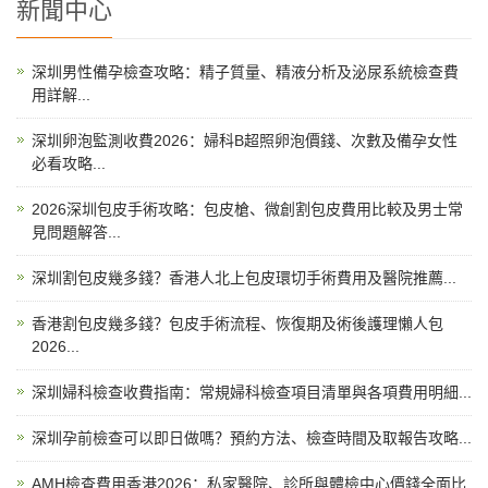
新聞中心
深圳男性備孕檢查攻略：精子質量、精液分析及泌尿系統檢查費
用詳解...
深圳卵泡監測收費2026：婦科B超照卵泡價錢、次數及備孕女性
必看攻略...
2026深圳包皮手術攻略：包皮槍、微創割包皮費用比較及男士常
見問題解答...
深圳割包皮幾多錢？香港人北上包皮環切手術費用及醫院推薦...
香港割包皮幾多錢？包皮手術流程、恢復期及術後護理懶人包
2026...
深圳婦科檢查收費指南：常規婦科檢查項目清單與各項費用明細...
深圳孕前檢查可以即日做嗎？預約方法、檢查時間及取報告攻略...
AMH檢查費用香港2026：私家醫院、診所與體檢中心價錢全面比