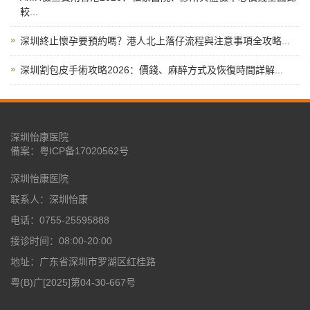
較...
深圳終止懷孕要預約嗎？港人北上落仔流程與注意事項全攻略...
深圳割包皮手術攻略2026：價錢、麻醉方式及恢復時間詳解...
深圳怡康医院
備案：
粤ICP备17020562号
深圳怡康医院
联系人：深圳怡康
电话：0755-25595888
接诊时间：08:00-20:00
地址：广东省深圳市罗湖区红桂路
粤(B)广[2025]第04-30-667号