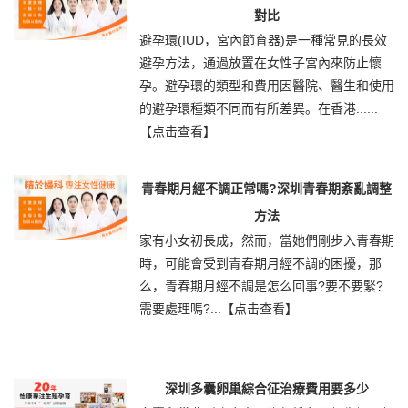
對比
避孕環(IUD，宮內節育器)是一種常見的長效
避孕方法，通過放置在女性子宮內來防止懷
孕。避孕環的類型和費用因醫院、醫生和使用
的避孕環種類不同而有所差異。在香港......
【点击查看】
青春期月經不調正常嗎?深圳青春期紊亂調整
方法
家有小女初長成，然而，當她們剛步入青春期
時，可能會受到青春期月經不調的困擾，那
么，青春期月經不調是怎么回事?要不要緊?
需要處理嗎?...
【点击查看】
深圳多囊卵巢綜合征治療費用要多少