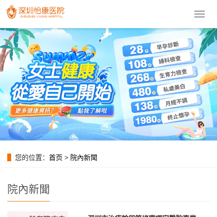
導
航
菜
單
您的位置：
首页
>
院內新聞
院內新聞