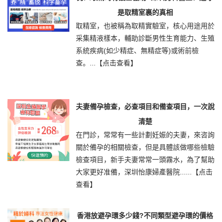
是取精室裏的真相
取精室，也被稱為取精實驗室，核心用途用於
采集精液樣本，輔助診斷男性生育能力、生殖
系統疾病(如少精症、無精症等)或術前檢
查。...
【点击查看】
夫妻備孕檢查，必查項目和備查項目，一次說
清楚
在門診，常常有一些計劃妊娠的夫妻，來咨詢
關於備孕的相關檢查，但是具體該做哪些檢驗
檢查項目，新手夫妻常常一頭霧水，為了幫助
大家更好准備，深圳怡康婦產醫院......
【点击
查看】
香港放避孕環多少錢?不同類型避孕環的價格