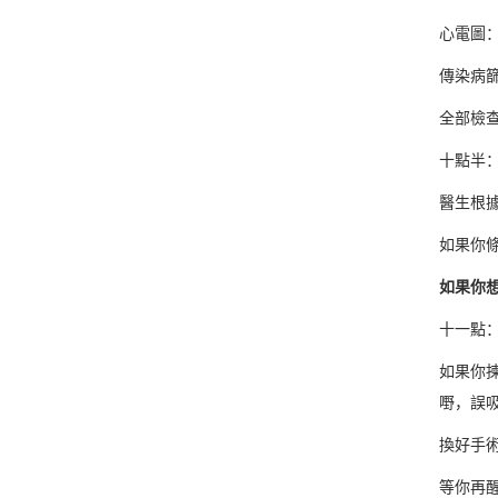
心電圖
傳染病
全部檢
十點半
醫生根
如果你
如果你
十一點
如果你
嘢，誤
換好手
等你再