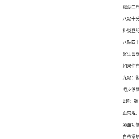
羅湖口
八點十
掛號登
八點四
醫生會
如果你
九點：
呢步係
B超：
血常規
凝血功
白帶常