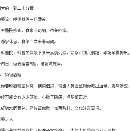
間大約十到二十分鐘。
揀藥流：呢個就係三日戰役。
：去醫院檢查，食米非司酮，帶藥回家。
：喺家休息，食第二次米非司酮。
：返醫院，喺醫生監護下食米索前列醇，觀察四到六個鐘，確認孕囊排出
十四日：返去複查B超，確認流乾淨。
半：術後觀察
後你要喺觀察室休息一到兩個鐘，醫護人員會監測你嘅出血量、腹痛情況
時候可能會有少少頭暈、小肚子隱痛，呢啲都正常。
送紅糖水同麵包，然後幫你敷上無菌敷料，交代注意事項。
攞藥走人
開消炎藥加益母草片（促進子宮恢復），大約人民幣兩百到五百蚊。