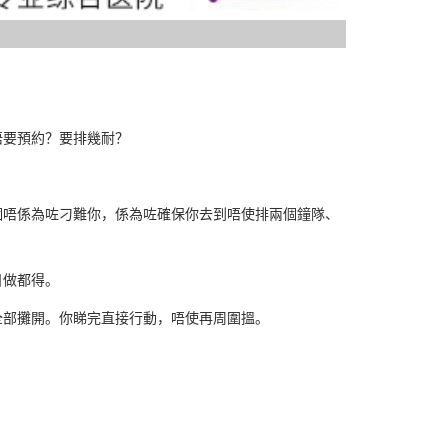
唔要預約？要排幾耐？
個唔係為咗刁難你，係為咗確保你去到唔使排兩個鐘隊、
日做都得。
全部攤開。你睇完直接行動，唔使再周圍搵。