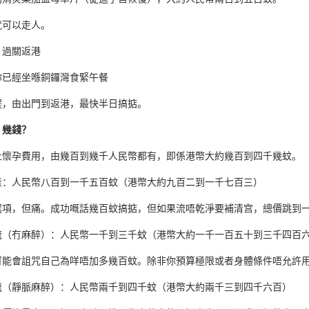
就可以走人。
：過關返港
你已經坐喺銅鑼灣食緊午餐
程，由出門到返港，最快半日搞掂。
：幾錢？
止懷孕費用，由幾百到幾千人民幣都有，即係港幣大約幾百到四千幾蚊。
產：人民幣八百到一千五百蚊（港幣大約九百二到一千七百三）
選項，但痛。成功嘅話幾百蚊搞掂，但如果流唔乾淨要補清宫，總價跳到
流（冇麻醉）：人民幣一千到三千蚊（港幣大約一千一百五十到三千四百
可能會詛咒自己為咩唔加多幾百蚊。除非你預算極限或者身體條件唔允許
流（靜脈麻醉）：人民幣兩千到四千蚊（港幣大約兩千三到四千六百）