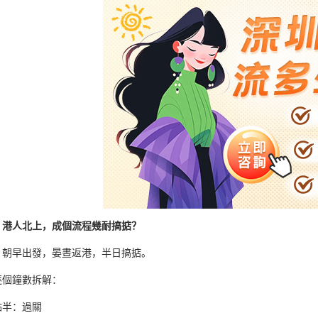
：港人北上，成個流程幾耐搞掂？
：朝早出發，晏晝返港，半日搞掂。
逐個鐘數拆解：
點半：過關