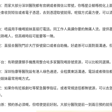
約：而家大部分深圳醫院都有官網或者微信公眾號，你喺屋企躺喺梳化上
後會收到短信或者電子憑證，去到憑證取號就得。呢個方式最方便，可以
約：唔識用手機嘅姐妹直接打電話。同工作人員講你要約無痛人流，提供
唔熟嘅人，但高峰時段可能要等一陣。
號：直接去醫院門診大厅掛號窗口或者自助機。好處係可以面對面溝通，
平台：有啲健康類手機應用整合咗多家醫院嘅掛號資源，可以比較同選擇
線：深圳怡康等醫院設有港人綠色通道，全程廣東話溝通，電話或者微信
港姐妹最常用嘅方式。
況：如果你有妊娠劇吐等緊急醫學指征，或者常規途徑都無號源，可以去
作。
論係：預約係必須嘅，但唔使提前好耐。大部分醫院提前一到兩日預約就得