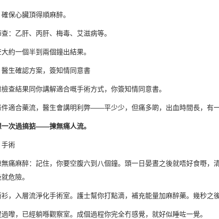
：確保心臟頂得順麻醉。
篩查：乙肝、丙肝、梅毒、艾滋病等。
查大約一個半到兩個鐘出結果。
：醫生確認方案，簽知情同意書
據檢查結果同你講解適合嘅手術方式，你簽知情同意書。
條件適合藥流，醫生會講明利弊——平少少，但痛多啲，出血時間長，有
想一次過搞掂——揀無痛人流。
：手術
揀無痛麻醉：記住，你要空腹六到八個鐘。頭一日晏晝之後就唔好食嘢，
吸就危險。
術衫，入層流淨化手術室。護士幫你打點滴，補充能量加麻醉藥。幾秒之
醒過嚟，已經躺喺觀察室。成個過程你完全冇感覺，就好似睡咗一覺。