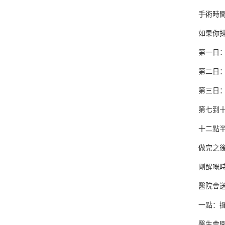
手術時
如果你
第一日
第二日
第三日
第七到
十二點
做完之
剛醒嘅
醫院會
一點：
醫生會