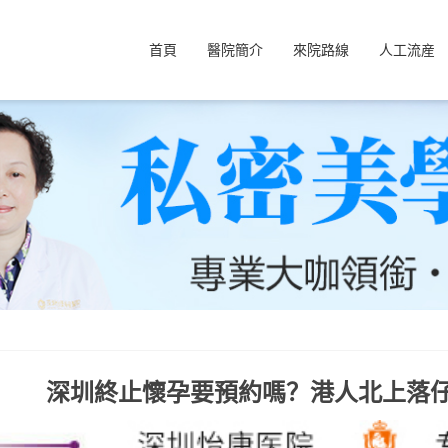
首頁
醫院簡介
來院路線
人工流産
深圳終止懷孕要預約嗎？港人北上落