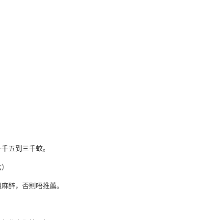
一千五到三千蚊。
六）
用麻醉，否則唔推薦。