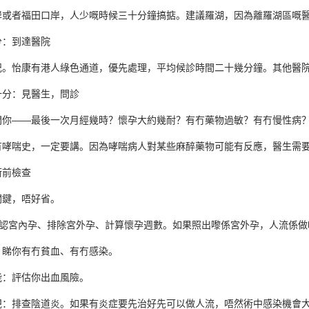
岸或者福田口岸，人少嘅時候三十分鐘搞掂。建議羅湖，因為離羅湖區嘅
分：到達醫院
記。怡康有港人綠色通道，優先處理，平均候診時間二十幾分鐘。其他醫
十分：見醫生，問診
問你——最後一次月經幾時？懷孕大約幾耐？有冇藥物過敏？有冇慢性病
有哮喘史，一定要講。因為哮喘病人對某些麻醉藥物可能有反應，醫生需
術前檢查
關鍵，唔好省。
確認宮內孕、排除宮外孕、計算懷孕週數。如果照出嚟係宮外孕，人流係做
：睇你有冇貧血、有冇感染。
能：評估你出血風險。
規：排查陰道炎。如果有炎症要先治好先可以做人流，唔然術中感染機會