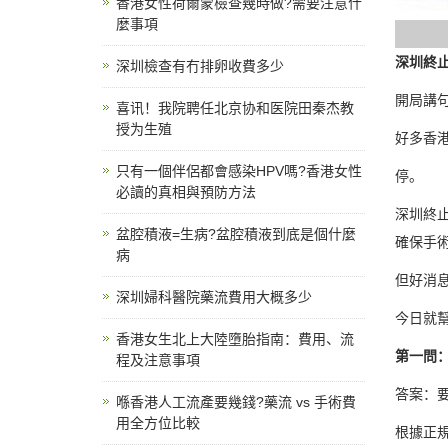
香港女性荷爾蒙檢查幾時做?需要注意什
麼事項
深圳終
深圳檢查有冇排卵收費多少
開局講
喜讯！我院聘任北京协和医院田秦杰教
授为生殖
好多香
只有一個伴侶都會感染HPV嗎?香港女性
停。
必讀的真相與預防方法
深圳終
盆腔積液=生病?盆腔積液到底是個什麼
確保手
病
但好消
深圳婦科醫院藥流費用大概多少
今日就
香港女生北上大陸墮胎指南：費用、流
第一問
程及注意事項
答案：
喺香港人工流產要幾錢?藥流 vs 手術費
用全方位比較
根據正