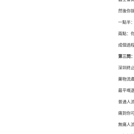
然後你
一點半
兩點：
成個過
第三問
深圳終
藥物流
最平嘅
普通人
痛到你
無痛人