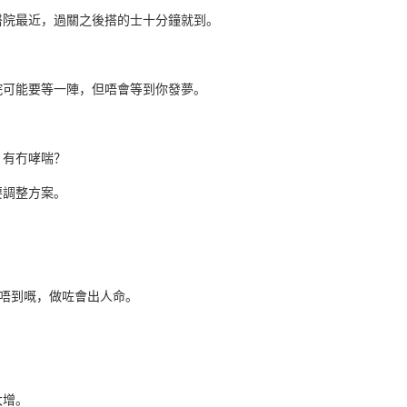
醫院最近，過關之後搭的士十分鐘就到。
院可能要等一陣，但唔會等到你發夢。
？有冇哮喘？
要調整方案。
唔到嘅，做咗會出人命。
大增。