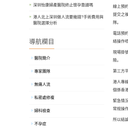
深圳怡康婦產醫院終止懷孕靠譜嗎
線上預
提交之
港人北上深圳做人流要幾錢?手術費用與
隊。
醫院選擇分析
電話預
導航欄目
絡操作
現場掛
醫院簡介
險。
第三方
專家團隊
港人專
無痛人流
個係香
私密處修複
緊急情
常规操
婦科檢查
所以結
不孕症