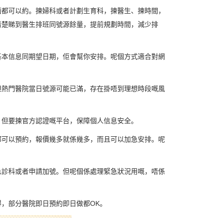
面都可以約。揀婦科或者計劃生育科，揀醫生、揀時間，
清楚睇到醫生排班同號源餘量，提前規劃時間，減少排
基本信息同期望日期，佢會幫你安排。呢個方式適合對網
但熱門醫院當日號源可能已滿，存在掛唔到理想時段嘅風
。但要揀官方認證嘅平台，保障個人信息安全。
都可以預約，報價幾多就係幾多，而且可以加急安排。呢
急診科或者申請加號。但呢個係處理緊急狀況用嘅，唔係
，部分醫院即日預約即日做都OK。