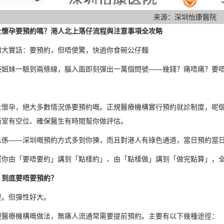
来源：深圳怡康醫院
止懷孕要預約嗎？港人北上落仔流程與注意事項全攻略
句大實話：要預約，但唔使驚，快過你食碗公仔麵
港姐妹一驗到兩條線，腦入面即刻彈出一萬個問號——幾錢？痛唔痛？要
止懷孕，絕大多數情況係要預約嘅。正規醫療機構實行預約就診制度，呢
術室有空位、確保醫生有時間幫你做評估。
息係——深圳嘅預約方式多到你揀，而且對港人有綠色通道，當日預約當
幫你由「要唔要約」講到「點樣約」、由「點樣做」講到「做完點算」，
：到底要唔要預約？
要。但彈性好大。
規醫療機構嘅做法，無痛人流通常需要提前預約。主要有以下幾種途徑：