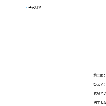
子宮肌瘤
第二問
答案係
我幫你
朝早七