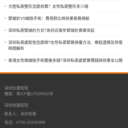
大陸私密整形怎麼收費？女性私密整形多少錢
緊縮針VS縮陰手術：費用對比與效果差異揭秘
深圳私密緊縮的方式?為何近兩年緊縮針異軍突起
深圳私密處鬆弛怎麼辦?女性私密緊緻保養方法、療程選擇及恢復
時間解析
香港女性做縮陰手術要幾多錢?深圳私密處緊實價錢與效果全公開
深圳怡康医院
備案：
粤ICP备17020562号
深圳怡康医院
联系人：深圳怡康
电话：0755-25595888