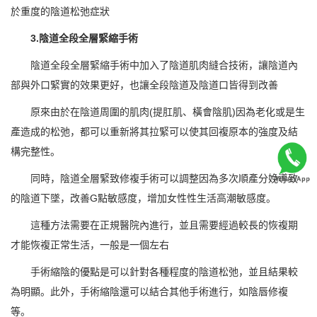
於重度的陰道松弛症狀
3.陰道全段全層緊縮手術
陰道全段全層緊縮手術中加入了陰道肌肉縫合技術，讓陰道內
部與外口緊實的效果更好，也讓全段陰道及陰道口皆得到改善
原來由於在陰道周圍的肌肉(提肛肌、橫會陰肌)因為老化或是生
產造成的松弛，都可以重新將其拉緊可以使其回複原本的強度及結
構完整性。
同時，陰道全層緊致修複手術可以調整因為多次順產分娩導致
的陰道下墜，改善G點敏感度，增加女性性生活高潮敏感度。
這種方法需要在正規醫院內進行，並且需要經過較長的恢複期
才能恢複正常生活，一般是一個左右
手術縮陰的優點是可以針對各種程度的陰道松弛，並且結果較
為明顯。此外，手術縮陰還可以結合其他手術進行，如陰唇修複
等。