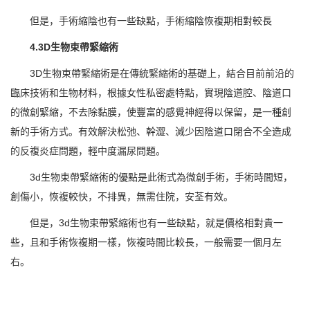
但是，手術縮陰也有一些缺點，手術縮陰恢複期相對較長
4.3D生物束帶緊縮術
3D生物束帶緊縮術是在傳統緊縮術的基礎上，結合目前前沿的
臨床技術和生物材料，根據女性私密處特點，實現陰道腔、陰道口
的微創緊縮，不去除黏膜，使豐富的感覺神經得以保留，是一種創
新的手術方式。有效解決松弛、幹澀、減少因陰道口閉合不全造成
的反複炎症問題，輕中度漏尿問題。
3d生物束帶緊縮術的優點是此術式為微創手術，手術時間短，
創傷小，恢複較快，不排異，無需住院，安荃有效。
但是，3d生物束帶緊縮術也有一些缺點，就是價格相對貴一
些，且和手術恢複期一樣，恢複時間比較長，一般需要一個月左
右。