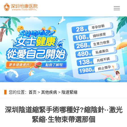
導
航
菜
單
您的位置：
首页
>
其他疾病
>
陰道緊縮
深圳陰道縮緊手術哪種好?縮陰針··激光
緊縮·生物束帶選那個