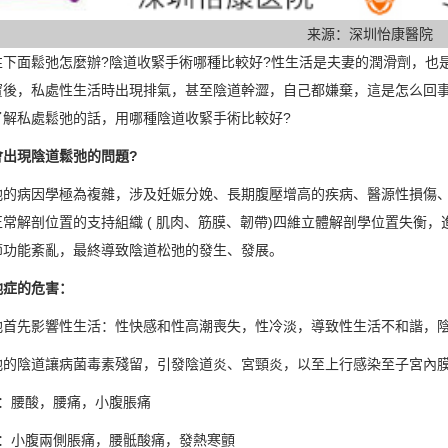
来源：深圳怡康醫院
性下面鬆弛怎麼辦?陰道收緊手術哪種比較好?性生活是夫妻的潤滑劑，也
後，私處性生活時出現排氣，甚至陰道幹澀，自己都嫌棄，這是怎么回事呢?
了解私處鬆弛的話，用哪種陰道收緊手術比較好?
會出現陰道鬆弛的問題?
弛的病因學極為複雜，涉及妊娠分娩、長期腹壓增高的疾病、醫源性損傷
正常解剖位置的支持組織 ( 肌肉、筋膜、韌帶)四維立體解剖學位置失衡
節功能紊亂，最終導致陰道松弛的發生、發展。
弛症的危害：
弛首先影響性生活：性快感和性高潮喪失，性冷淡，導致性生活不和諧，
弛的陰道讓病菌毒素殘留，引發陰道炎、宮頸炎，以至上行感染至子宮內
炎：腰酸，腰痛，小腹脹痛
炎：小腹兩側脹痛，腰骶酸痛，發熱寒顫