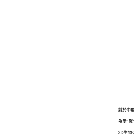
對於中
為愛“緊
3D生物