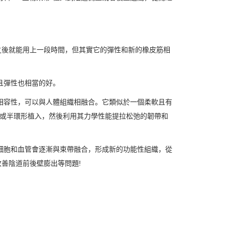
之後就能用上一段時間，但其實它的彈性和新的橡皮筋相
且彈性也相當的好。
相容性，可以與人體組織相融合。它類似於一個柔軟且有
狀或半環形植入，然後利用其力學性能提拉松弛的韌帶和
細胞和血管會逐漸與束帶融合，形成新的功能性組織，從
善陰道前後壁膨出等問題!