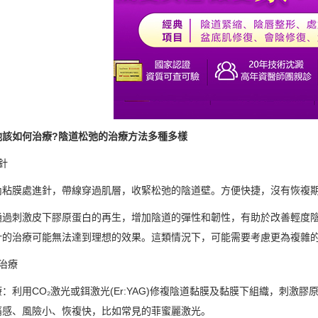
弛該如何治療?陰道松弛的治療方法多種多樣
針
內粘膜處進針，帶線穿過肌層，收緊松弛的陰道壁。方便快捷，沒有恢複
通過刺激皮下膠原蛋白的再生，增加陰道的彈性和韌性，有助於改善輕度
針的治療可能無法達到理想的效果。這類情況下，可能需要考慮更為複雜
治療
：利用CO₂激光或鉺激光(Er:YAG)修複陰道黏膜及黏膜下組織，刺
痛感、風險小、恢複快，比如常見的菲蜜麗激光。