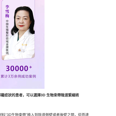
礙症狀的患者，可以選擇3D 生物束帶陰道緊縮術
料“3D生物束帶”植入到陰道側壁或者後壁之間，‌從而達