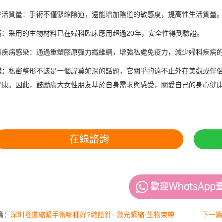
生活質量：手術不僅緊縮陰道，還能增加陰道的敏感度，提高性生活質量
高：采用的生物材料已在婦科臨床應用超過20年，安全性得到驗證。
科疾病感染：通過重塑膠原彈力纖維網，增強私處免疫力，減少婦科疾病
醒：
私密整形不該是一個諱莫如深的話題，它關乎的遠不止外在美觀或伴
健康。因此，鼓勵廣大女性朋友基於自身需求與感受，關愛自己的身心健
在線諮詢
篇：
深圳陰道縮緊手術哪種好?縮陰針··激光緊縮·生物束帶
下一