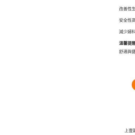
改善性
安全性
減少婦
溫馨提
舒適與
上壹