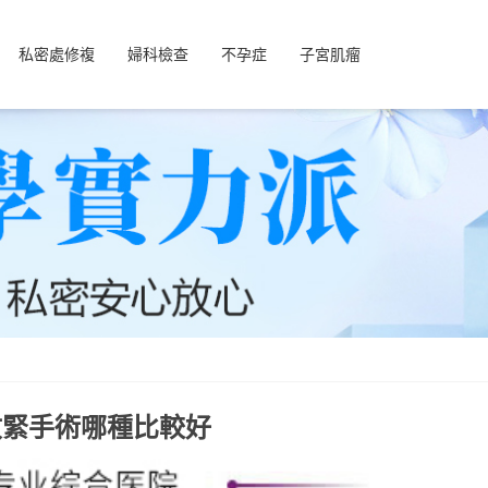
私密處修複
婦科檢查
不孕症
子宮肌瘤
收緊手術哪種比較好