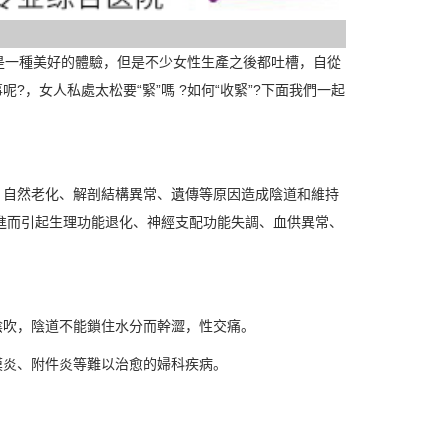
是一種美好的體驗，但是不少女性生產之後都吐槽，自從
，女人私處太松要“緊”嗎 ?如何“收緊”?下面我們一起
、自然老化、解剖結構異常、遺傳等原因造成陰道和維持
，進而引起生理功能退化、神經支配功能失調、血供異常、
陰吹，陰道不能鎖住水分而幹澀，性交痛。
膜炎、附件炎等難以治愈的婦科疾病。