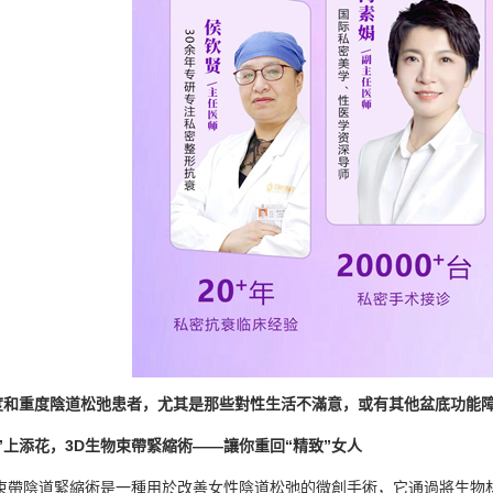
度和重度陰道松弛患者，尤其是那些對性生活不滿意，或有其他盆底功能障
”上添花，3D生物束帶緊縮術——讓你重回“精致”女人
束帶陰道緊縮術是一種用於改善女性陰道松弛的微創手術，‌它通過將生物材