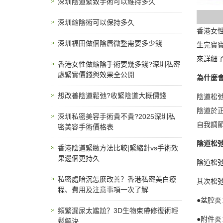
深圳陰道緊致手術可以維持多久
深圳縮陰術可以保持多久
香港女
深圳福田做個陰唇微整需要多少錢
生完寶寶
來詳細
香港女性做縮陰手術要幾多錢?深圳私密
處緊實價錢與效果全公開
為什麼
想改善陰道鬆弛?收緊陰道大概價錢
陰道松
陰道於
深圳私密美容手術貴不貴?2025深圳私
自我調
密美容手術價格表
陰道松
香港陰道緊緻方法比較|緊縮針vs手術效
果邊個更持久
陰道松
私密處暗沉怎麼改善？香港私密美白療
其次松
程、費用及注意事項一次了解
●盆腔
頻繁漏尿太尷尬？3D生物束帶修復術輕
●附件
鬆解決