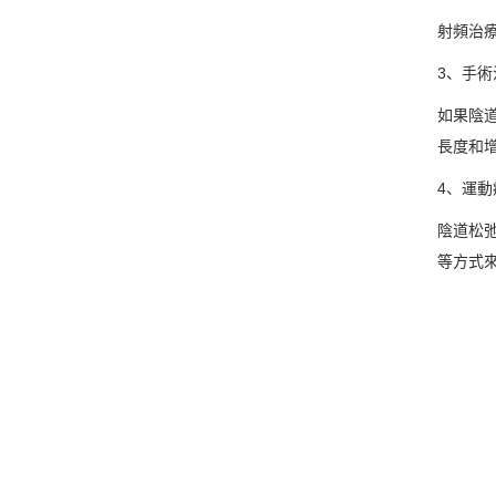
射頻治
3、手術
如果陰
長度和
4、運動
陰道松
等方式