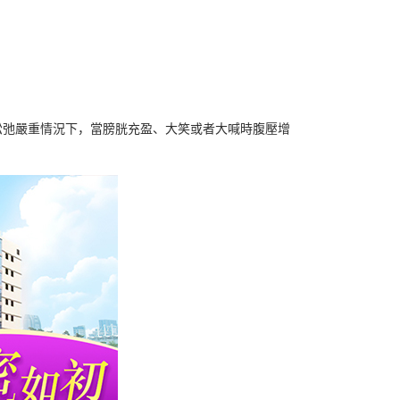
松弛嚴重情況下，當膀胱充盈、大笑或者大喊時腹壓增