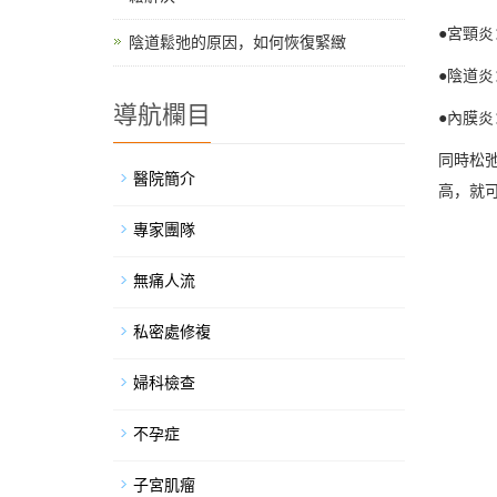
●宮頸
陰道鬆弛的原因，如何恢復緊緻
●陰道
導航欄目
●內膜
同時松
醫院簡介
高，就可
專家團隊
無痛人流
私密處修複
婦科檢查
不孕症
子宮肌瘤