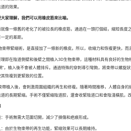
陰道的效果。
便大家理解，我們可以用橡皮筋來比喻。
術就像一條舊的老化了的被拉長的橡皮筋，通過在一頭打個結，縮短長度
有一定的差距。
生物束帶緊縮術，是直接加了一條新的橡皮。所以，收縮力和恢複更快，而
原理即在陰道側壁和後壁之間植入3D生物束帶，這種材料具有良好的生物
“網”，植入後不會被人體排斥。通過特殊的穿刺導引彎鉤，將束帶以螺旋
使其恢複到更緊致的位置。
物束帶植入後，會刺激周圍組織的再生和修複。隨著時間推移，人體自身的
陰道的長期緊縮。手術不僅緊縮陰道腔，還會收緊陰道口和會陰淺橫肌，改
擊
疤：手術無需大范圍切開，減少了損傷和疤痕形成。
久：由於生物束帶的再生功能，緊縮效果可以長期維持。