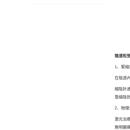
陰道松
1、緊縮
在陰道
縮陰針
靠縮陰
2、物理
激光治療
無明顯