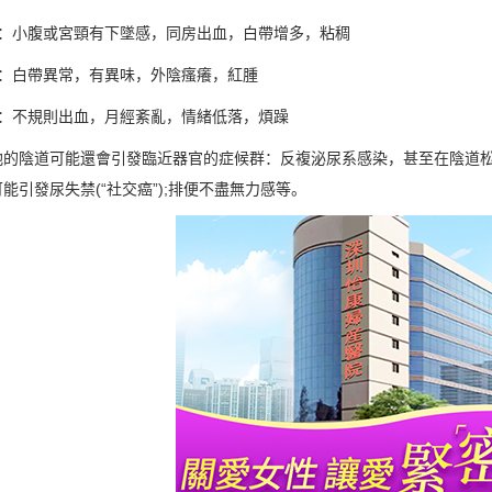
炎：小腹或宮頸有下墜感，同房出血，白帶增多，粘稠
炎：白帶異常，有異味，外陰瘙癢，紅腫
炎：不規則出血，月經紊亂，情緒低落，煩躁
弛的陰道可能還會引發臨近器官的症候群：反複泌尿系感染，甚至在陰道
能引發尿失禁(“社交癌”);排便不盡無力感等。