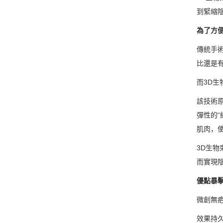
到緊縮
為了方
傳統手
比還是
而3D
該技術
彈性的
肌肉，
3D生
而實現
優點暴
微創無
效果持