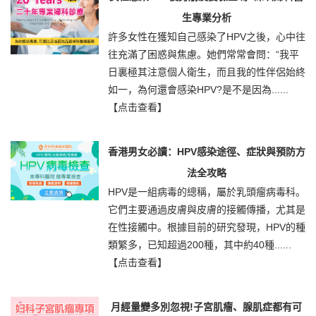
生專業分析
許多女性在獲知自己感染了HPV之後，心中往
往充滿了困惑與焦慮。她們常常會問：“我平
日裏極其注意個人衛生，而且我的性伴侶始終
如一，為何還會感染HPV?是不是因為......
【点击查看】
香港男女必讀：HPV感染途徑、症狀與預防方
法全攻略
HPV是一組病毒的總稱，屬於乳頭瘤病毒科。
它們主要通過皮膚與皮膚的接觸傳播，尤其是
在性接觸中。根據目前的研究發現，HPV的種
類繁多，已知超過200種，其中約40種......
【点击查看】
月經量變多別忽視!子宮肌瘤、腺肌症都有可