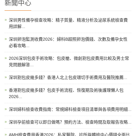
新聞中心
深圳男性備孕檢查攻略：精子質量、精液分析及泌尿系統檢查費
用詳解...
深圳卵泡監測收費2026：婦科B超照卵泡價錢、次數及備孕女性
必看攻略...
2026深圳包皮手術攻略：包皮槍、微創割包皮費用比較及男士常
見問題解答...
深圳割包皮幾多錢？香港人北上包皮環切手術費用及醫院推薦...
香港割包皮幾多錢？包皮手術流程、恢復期及術後護理懶人包
2026...
深圳婦科檢查收費指南：常規婦科檢查項目清單與各項費用明細...
深圳孕前檢查可以即日做嗎？預約方法、檢查時間及取報告攻略...
AMH檢查費用香港2026：私家醫院、診所與體檢中心價錢全面比