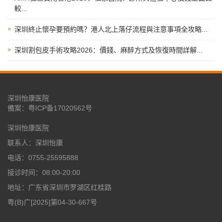
較...
深圳終止懷孕要預約嗎？港人北上落仔流程與注意事項全攻略...
深圳割包皮手術攻略2026：價錢、麻醉方式及恢復時間詳解...
深圳怡康医院
備案：
粤ICP备17020562号
深圳怡康医院
联系人：深圳怡康
电话：0755-25595888
接诊时间：08:00-20:00
地址：广东省深圳市罗湖区红桂路
粤(B)广[2025]第04-30-667号