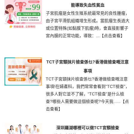
能導致失血性貧血
子宮肌瘤是女性生殖系統最常見的良性腫瘤，
由子宮平滑肌組織增生形成。當肌瘤生長過大
或位置特殊(如黏膜下肌瘤)時，會直接影響子
宮內膜的正常功能，導致：...
【点击查看】
TCT子宮頸抹片檢查係乜?香港做檢查嘅注意
事項
TCT子宮頸抹片檢查係乜?香港做檢查嘅注意
事項!在婦產科，我們常常會看到“TCT檢查”，
很多人對它並不了解，“TCT檢查”是什么檢
查?哪些人需要做這個檢查呢?今天我......
【点
击查看】
深圳羅湖哪裡可以做TCT宮頸檢查