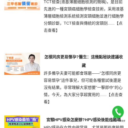
TCT檢查(液基薄層細胞檢測的簡稱)，是目前
先進的一種宮頸癌細胞學檢查技術，采用液基
薄層細胞檢測系統檢測宮頸細胞並進行細胞學
分類診斷，TCT檢查與傳統的宮頸刮......
【点
击查看】
怎樣同房更易懷孕?醫生：這幾點秘訣建議收
藏
許多備孕夫妻可能都會琢磨——“怎樣同房更
容易懷孕”這件事兒，但可能各種嘗試後還是
沒有結果。非常理解大家想要“一擊即中”的心
情，今天，為大家分享超實用的......
【点击查
看】
宮頸HPV感染怎麼辦?HPV感染後能痊癒嗎
HPV感染在女性中很常見，尤其是那些育齡期