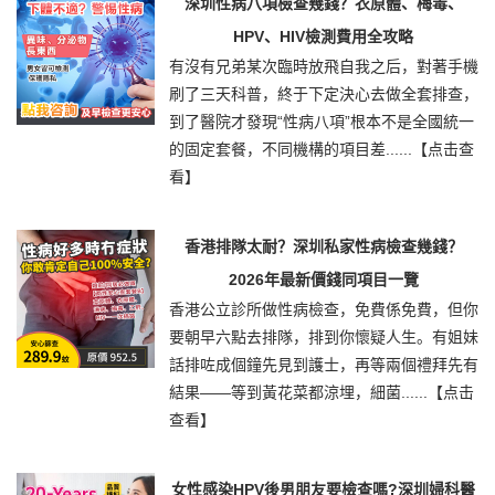
深圳性病八項檢查幾錢？衣原體、梅毒、
HPV、HIV檢測費用全攻略
有沒有兄弟某次臨時放飛自我之后，對著手機
刷了三天科普，終于下定決心去做全套排查，
到了醫院才發現“性病八項”根本不是全國統一
的固定套餐，不同機構的項目差......
【点击查
看】
香港排隊太耐？深圳私家性病檢查幾錢？
2026年最新價錢同項目一覽
香港公立診所做性病檢查，免費係免費，但你
要朝早六點去排隊，排到你懷疑人生。有姐妹
話排咗成個鐘先見到護士，再等兩個禮拜先有
結果——等到黃花菜都涼埋，細菌......
【点击
查看】
女性感染HPV後男朋友要檢查嗎?深圳婦科醫