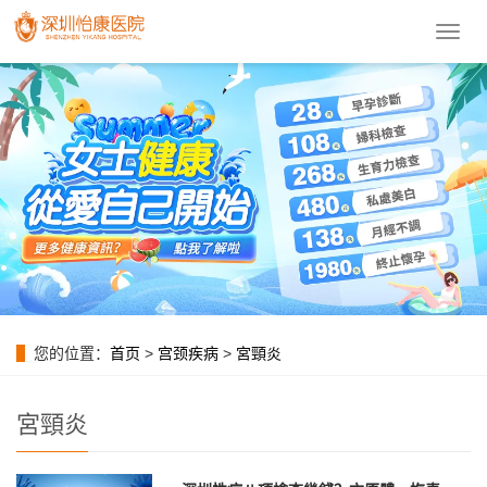
導
航
菜
單
您的位置：
首页
>
宫颈疾病
>
宮頸炎
宮頸炎